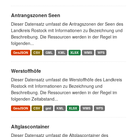
Antrangszonen Seen
Dieser Datensatz umfasst die Antragszonen der Seen des
Landkreis Rostock mit Informationen zu Bezeichnung und
Beschreibung. Die Ressourcen werden in der Regel im
folgenden...
GeoJSON
CSV
GML
KML
XLSX
WMS
WFS
Werstoffhöfe
Dieser Datensatz umfasst die Werstoffhöfe des Landkreis
Rostock mit Informationen zu Bezeichnung und
Beschreibung. Die Ressourcen werden in der Regel im
folgenden Zeitabstand...
GeoJSON
CSV
gml
KML
XLSX
WMS
WFS
Altglascontainer
Dieser Datensatz umfasst die Altglascontainer des