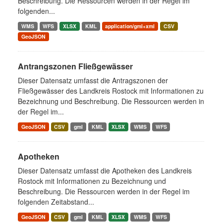
Beschreibung. Die Ressourcen werden in der Regel im
folgenden...
WMS
WFS
XLSX
KML
application/gml+xml
CSV
GeoJSON
Antrangszonen Fließgewässer
Dieser Datensatz umfasst die Antragszonen der
Fließgewässer des Landkreis Rostock mit Informationen zu
Bezeichnung und Beschreibung. Die Ressourcen werden in
der Regel im...
GeoJSON
CSV
gml
KML
XLSX
WMS
WFS
Apotheken
Dieser Datensatz umfasst die Apotheken des Landkreis
Rostock mit Informationen zu Bezeichnung und
Beschreibung. Die Ressourcen werden in der Regel im
folgenden Zeitabstand...
GeoJSON
CSV
gml
KML
XLSX
WMS
WFS