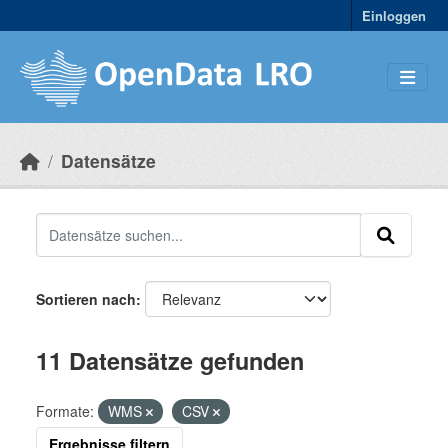
Skip to main content
Einloggen
Datensätze
Sortieren nach
11 Datensätze gefunden
Formate:
WMS
CSV
Ergebnisse filtern