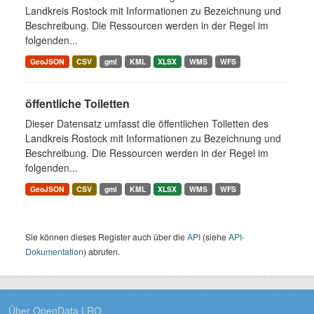
Landkreis Rostock mit Informationen zu Bezeichnung und
Beschreibung. Die Ressourcen werden in der Regel im
folgenden...
GeoJSON
CSV
gml
KML
XLSX
WMS
WFS
öffentliche Toiletten
Dieser Datensatz umfasst die öffentlichen Toiletten des
Landkreis Rostock mit Informationen zu Bezeichnung und
Beschreibung. Die Ressourcen werden in der Regel im
folgenden...
GeoJSON
CSV
gml
KML
XLSX
WMS
WFS
Sie können dieses Register auch über die
API
(siehe
API-
Dokumentation
) abrufen.
Über OpenData LRO