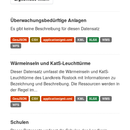
Überwachungsbedürftige Anlagen
Es gibt keine Beschreibung für diesen Datensatz
GeoJSON
CSV
application/gml+xml
KML
XLSX
WMS
WFS
Wärmeinseln und KatS-Leuchttürme
Dieser Datensatz umfasst die Wärmeinseln und KatS-
Leuchttürme des Landkreis Rostock mit Informationen zu
Bezeichnung und Beschreibung. Die Ressourcen werden in
der Regel im...
GeoJSON
CSV
application/gml+xml
KML
XLSX
WMS
WFS
Schulen