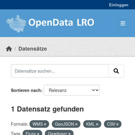
Skip to main content
Einloggen
Datensätze
Sortieren nach
1 Datensatz gefunden
Formate:
WMS
GeoJSON
KML
CSV
Tags:
Fluss
Gewässer