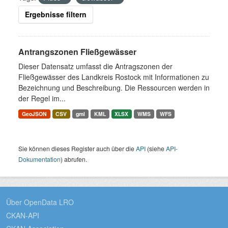
Ergebnisse filtern
Antrangszonen Fließgewässer
Dieser Datensatz umfasst die Antragszonen der
Fließgewässer des Landkreis Rostock mit Informationen zu
Bezeichnung und Beschreibung. Die Ressourcen werden in
der Regel im...
GeoJSON
CSV
gml
KML
XLSX
WMS
WFS
Sie können dieses Register auch über die
API
(siehe
API-
Dokumentation
) abrufen.
Über OpenData LRO
CKAN-API