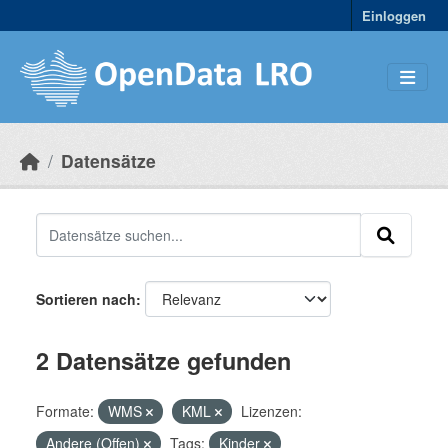
Skip to main content
Einloggen
Datensätze
Sortieren nach
2 Datensätze gefunden
Formate:
WMS
KML
Lizenzen:
Andere (Offen)
Tags:
Kinder