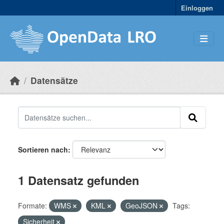
Skip to main content
Einloggen
Datensätze
Sortieren nach
1 Datensatz gefunden
Formate:
WMS
KML
GeoJSON
Tags:
Sicherheit