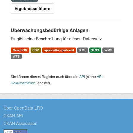
Ergebnisse filtern
Überwachungsbedürftige Anlagen
Es gibt keine Beschreibung für diesen Datensatz
GeoJSON
CSV
application/gml+xml
KML
XLSX
WMS
WFS
Sie können dieses Register auch über die
API
(siehe
API-
Dokumentation
) abrufen.
Über OpenData LRO
CKAN-API
CKAN Association