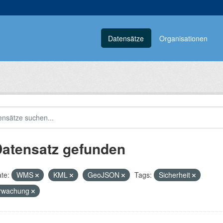
Datensätze
Organisationen
Datensatz gefunden
te:
WMS
KML
GeoJSON
Tags:
Sicherheit
rwachung