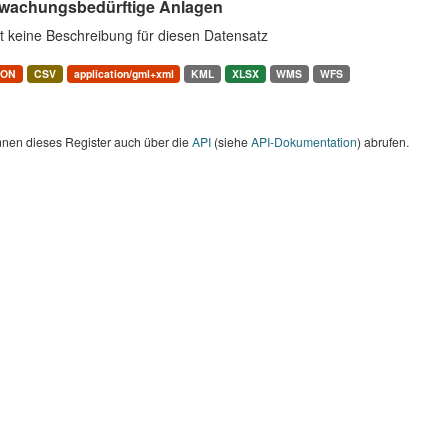
wachungsbedürftige Anlagen
t keine Beschreibung für diesen Datensatz
SON
CSV
application/gml+xml
KML
XLSX
WMS
WFS
nnen dieses Register auch über die
API
(siehe
API-Dokumentation
) abrufen.