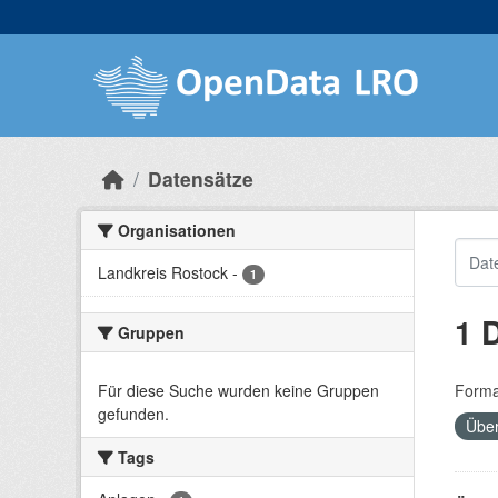
Skip to main content
Datensätze
Organisationen
Landkreis Rostock
-
1
1 
Gruppen
Für diese Suche wurden keine Gruppen
Forma
gefunden.
Übe
Tags