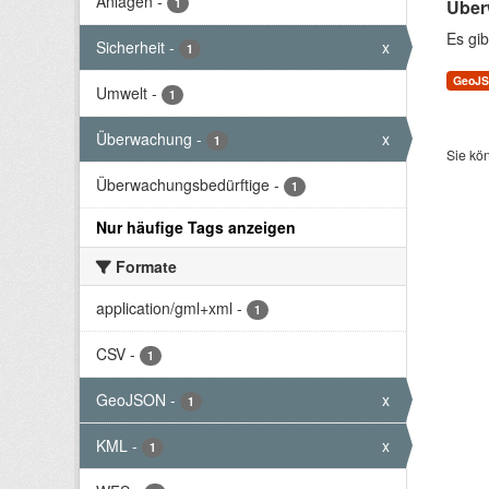
Anlagen
-
1
Über
Es gib
Sicherheit
-
x
1
GeoJ
Umwelt
-
1
Überwachung
-
x
1
Sie kö
Überwachungsbedürftige
-
1
Nur häufige Tags anzeigen
Formate
application/gml+xml
-
1
CSV
-
1
GeoJSON
-
x
1
KML
-
x
1