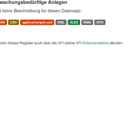
wachungsbedürftige Anlagen
t keine Beschreibung für diesen Datensatz
SON
CSV
application/gml+xml
KML
XLSX
WMS
WFS
nnen dieses Register auch über die
API
(siehe
API-Dokumentation
) abrufen.