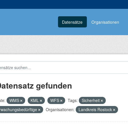
Datensätze
Organisationen
Datensatz gefunden
te:
WMS
KML
WFS
Tags:
Sicherheit
rwachungsbedürftige
Organisationen:
Landkreis Rostock