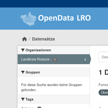
Skip to main content
Datensätze
Organisationen
Landkreis Rostock
-
x
1
1 
Gruppen
Für diese Suche wurden keine Gruppen
Forma
gefunden.
Übe
Tags