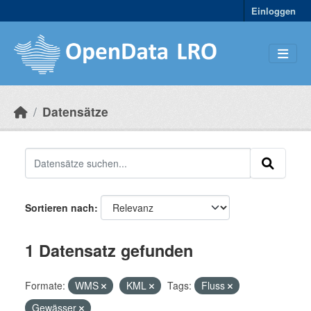
Skip to main content
Einloggen
Datensätze
Sortieren nach
1 Datensatz gefunden
Formate:
WMS
KML
Tags:
Fluss
Gewässer