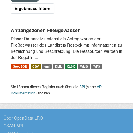
Ergebnisse filtern
Antrangszonen Fließgewässer
Dieser Datensatz umfasst die Antragszonen der
Fließgewässer des Landkreis Rostock mit Informationen zu
Bezeichnung und Beschreibung. Die Ressourcen werden in
der Regel im...
GeoJSON
CSV
gml
KML
XLSX
WMS
WFS
Sie können dieses Register auch über die
API
(siehe
API-
Dokumentation
) abrufen.
Über OpenData LRO
CKAN-API