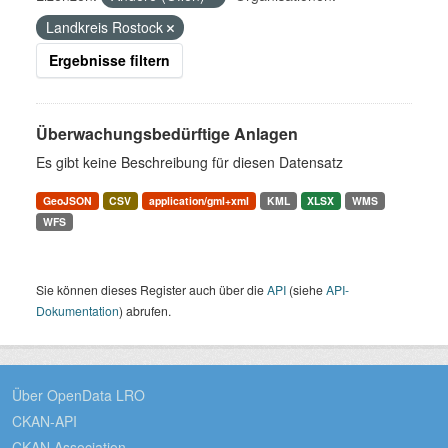
Landkreis Rostock
Ergebnisse filtern
Überwachungsbedürftige Anlagen
Es gibt keine Beschreibung für diesen Datensatz
GeoJSON
CSV
application/gml+xml
KML
XLSX
WMS
WFS
Sie können dieses Register auch über die
API
(siehe
API-
Dokumentation
) abrufen.
Über OpenData LRO
CKAN-API
CKAN Association