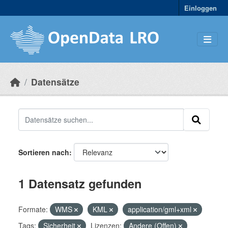
Skip to main content
Einloggen
Datensätze
Sortieren nach
1 Datensatz gefunden
Formate:
WMS
KML
application/gml+xml
Tags:
Sicherheit
Lizenzen:
Andere (Offen)