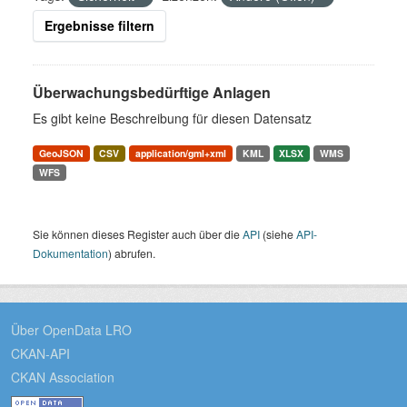
Ergebnisse filtern
Überwachungsbedürftige Anlagen
Es gibt keine Beschreibung für diesen Datensatz
GeoJSON
CSV
application/gml+xml
KML
XLSX
WMS
WFS
Sie können dieses Register auch über die
API
(siehe
API-
Dokumentation
) abrufen.
Über OpenData LRO
CKAN-API
CKAN Association