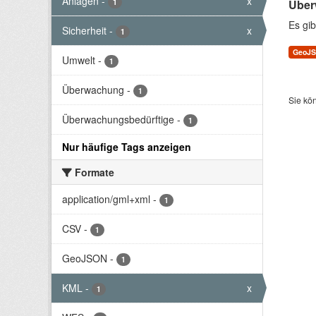
Anlagen
-
x
1
Über
Es gib
Sicherheit
-
x
1
GeoJ
Umwelt
-
1
Überwachung
-
1
Sie kö
Überwachungsbedürftige
-
1
Nur häufige Tags anzeigen
Formate
application/gml+xml
-
1
CSV
-
1
GeoJSON
-
1
KML
-
x
1