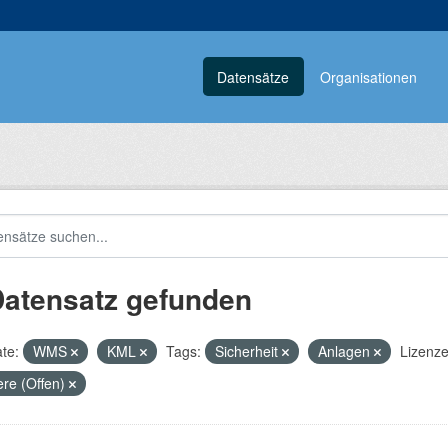
Datensätze
Organisationen
Datensatz gefunden
te:
WMS
KML
Tags:
Sicherheit
Anlagen
Lizenze
re (Offen)