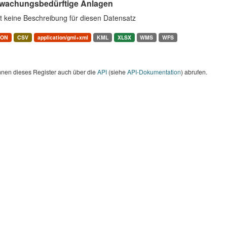
wachungsbedürftige Anlagen
t keine Beschreibung für diesen Datensatz
SON
CSV
application/gml+xml
KML
XLSX
WMS
WFS
nnen dieses Register auch über die
API
(siehe
API-Dokumentation
) abrufen.