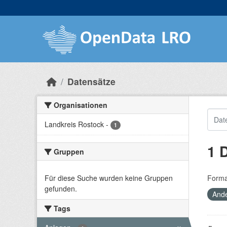
Skip to main content
Datensätze
Organisationen
Landkreis Rostock
-
1
1 
Gruppen
Für diese Suche wurden keine Gruppen
Forma
gefunden.
Ande
Tags