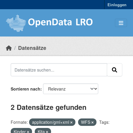
Skip to main content
Einloggen
Datensätze
Sortieren nach
2 Datensätze gefunden
Formate:
application/gml+xml
WFS
Tags:
Kinder
Kita