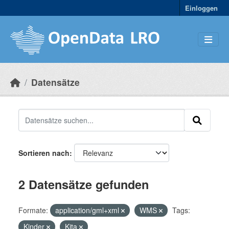
Skip to main content
Einloggen
Datensätze
Sortieren nach
2 Datensätze gefunden
Formate:
application/gml+xml
WMS
Tags:
Kinder
Kita