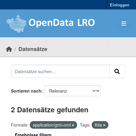
Skip to main content
Einloggen
Datensätze
Sortieren nach
2 Datensätze gefunden
Formate:
application/gml+xml
Tags:
Kita
Ergebnisse filtern