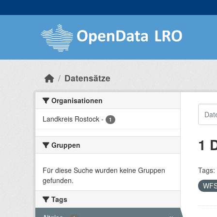
Skip to main content
Datensätze
Organisationen
Landkreis Rostock
-
1
1 
Gruppen
Für diese Suche wurden keine Gruppen
Tags:
gefunden.
WF
Tags