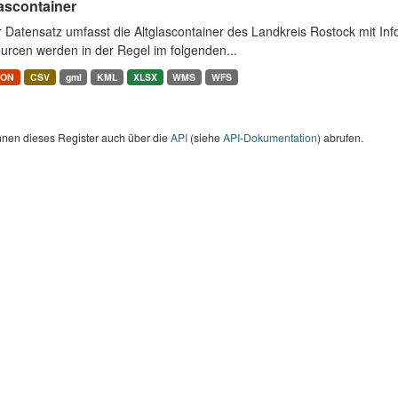
ascontainer
r Datensatz umfasst die Altglascontainer des Landkreis Rostock mit I
urcen werden in der Regel im folgenden...
SON
CSV
gml
KML
XLSX
WMS
WFS
nnen dieses Register auch über die
API
(siehe
API-Dokumentation
) abrufen.