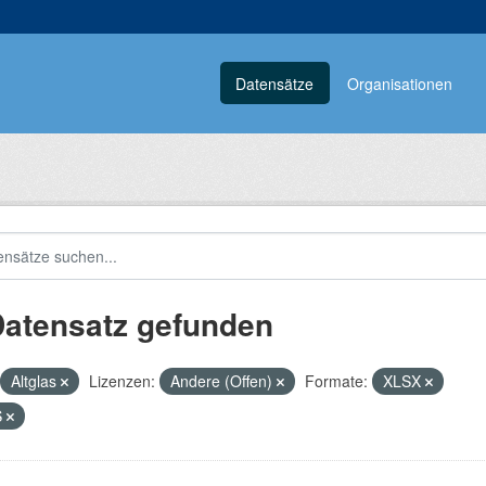
Datensätze
Organisationen
Datensatz gefunden
Altglas
Lizenzen:
Andere (Offen)
Formate:
XLSX
S