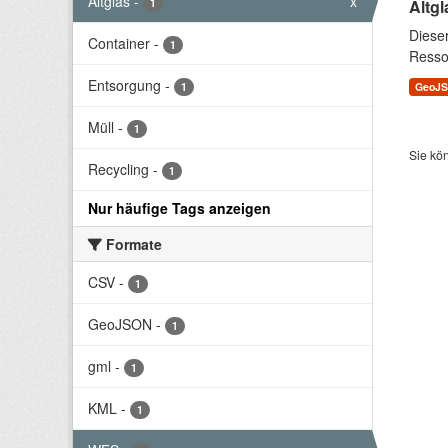
Altglas
-
x
1
Altgl
Diese
Container
-
1
Resso
Entsorgung
-
1
GeoJ
Müll
-
1
Sie kö
Recycling
-
1
Nur häufige Tags anzeigen
Formate
CSV
-
1
GeoJSON
-
1
gml
-
1
KML
-
1