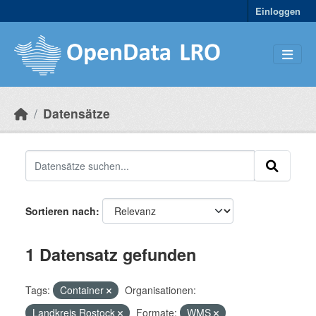
Skip to main content
Einloggen
Datensätze
Sortieren nach
1 Datensatz gefunden
Tags:
Container
Organisationen:
Landkreis Rostock
Formate:
WMS