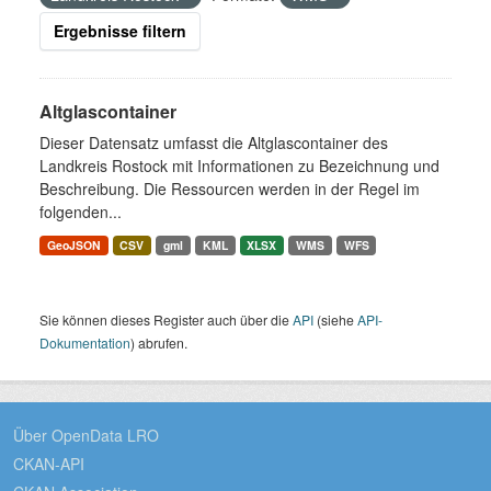
Ergebnisse filtern
Altglascontainer
Dieser Datensatz umfasst die Altglascontainer des
Landkreis Rostock mit Informationen zu Bezeichnung und
Beschreibung. Die Ressourcen werden in der Regel im
folgenden...
GeoJSON
CSV
gml
KML
XLSX
WMS
WFS
Sie können dieses Register auch über die
API
(siehe
API-
Dokumentation
) abrufen.
Über OpenData LRO
CKAN-API