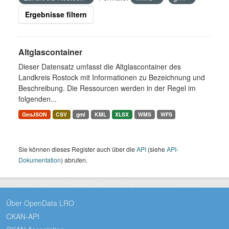
Ergebnisse filtern
Altglascontainer
Dieser Datensatz umfasst die Altglascontainer des
Landkreis Rostock mit Informationen zu Bezeichnung und
Beschreibung. Die Ressourcen werden in der Regel im
folgenden...
GeoJSON
CSV
gml
KML
XLSX
WMS
WFS
Sie können dieses Register auch über die
API
(siehe
API-
Dokumentation
) abrufen.
Über OpenData LRO
CKAN-API