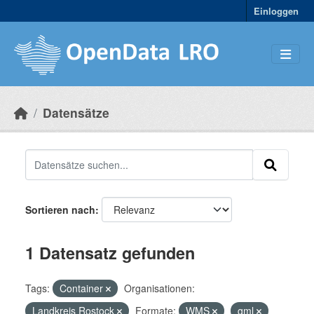
Skip to main content
Einloggen
Datensätze
Sortieren nach
1 Datensatz gefunden
Tags:
Container
Organisationen:
Landkreis Rostock
Formate:
WMS
gml