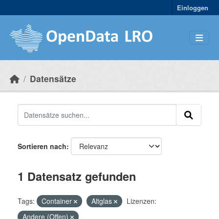
Skip to main content
Einloggen
Datensätze
Sortieren nach
1 Datensatz gefunden
Tags:
Container
Altglas
Lizenzen:
Andere (Offen)