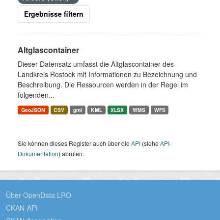
Ergebnisse filtern
Altglascontainer
Dieser Datensatz umfasst die Altglascontainer des
Landkreis Rostock mit Informationen zu Bezeichnung und
Beschreibung. Die Ressourcen werden in der Regel im
folgenden...
GeoJSON
CSV
gml
KML
XLSX
WMS
WFS
Sie können dieses Register auch über die
API
(siehe
API-
Dokumentation
) abrufen.
Über OpenData LRO
CKAN-API