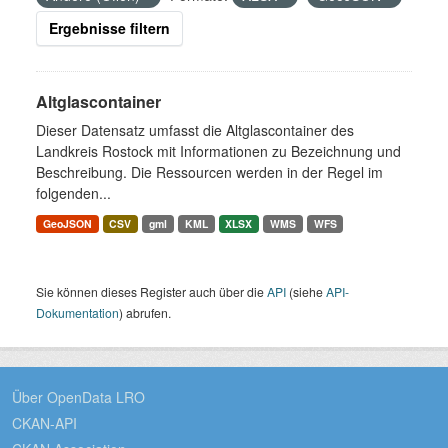
Ergebnisse filtern
Altglascontainer
Dieser Datensatz umfasst die Altglascontainer des
Landkreis Rostock mit Informationen zu Bezeichnung und
Beschreibung. Die Ressourcen werden in der Regel im
folgenden...
GeoJSON
CSV
gml
KML
XLSX
WMS
WFS
Sie können dieses Register auch über die
API
(siehe
API-
Dokumentation
) abrufen.
Über OpenData LRO
CKAN-API