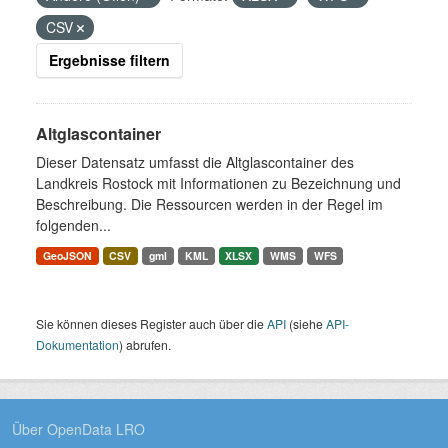
CSV
Ergebnisse filtern
Altglascontainer
Dieser Datensatz umfasst die Altglascontainer des
Landkreis Rostock mit Informationen zu Bezeichnung und
Beschreibung. Die Ressourcen werden in der Regel im
folgenden...
GeoJSON
CSV
gml
KML
XLSX
WMS
WFS
Sie können dieses Register auch über die
API
(siehe
API-
Dokumentation
) abrufen.
Über OpenData LRO