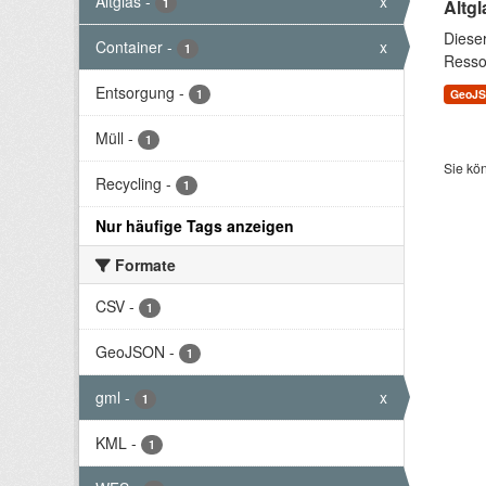
Altglas
-
x
1
Altgl
Diese
Container
-
x
1
Resso
Entsorgung
-
1
GeoJ
Müll
-
1
Sie kö
Recycling
-
1
Nur häufige Tags anzeigen
Formate
CSV
-
1
GeoJSON
-
1
gml
-
x
1
KML
-
1