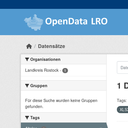
Skip to main content
Datensätze
Organisationen
Landkreis Rostock
-
1
1 
Gruppen
Für diese Suche wurden keine Gruppen
Tags:
gefunden.
XLS
Tags