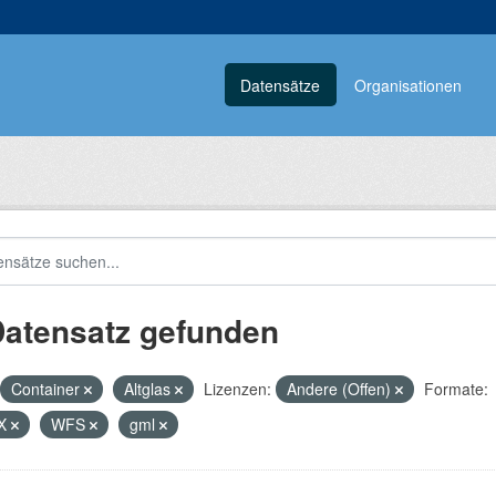
Datensätze
Organisationen
Datensatz gefunden
Container
Altglas
Lizenzen:
Andere (Offen)
Formate:
X
WFS
gml