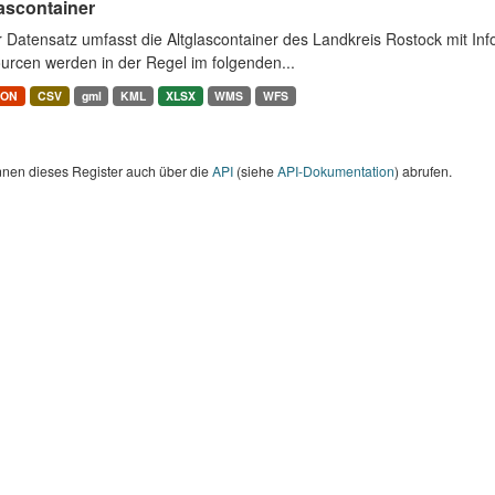
ascontainer
r Datensatz umfasst die Altglascontainer des Landkreis Rostock mit I
urcen werden in der Regel im folgenden...
SON
CSV
gml
KML
XLSX
WMS
WFS
nnen dieses Register auch über die
API
(siehe
API-Dokumentation
) abrufen.