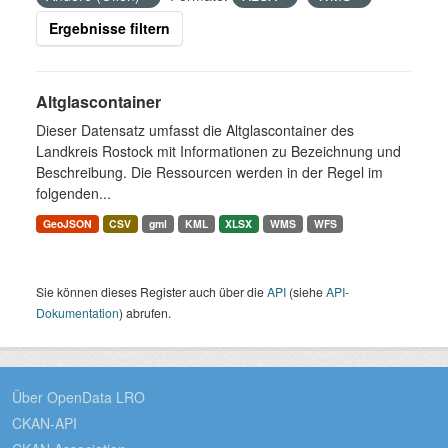
Ergebnisse filtern
Altglascontainer
Dieser Datensatz umfasst die Altglascontainer des
Landkreis Rostock mit Informationen zu Bezeichnung und
Beschreibung. Die Ressourcen werden in der Regel im
folgenden...
GeoJSON
CSV
gml
KML
XLSX
WMS
WFS
Sie können dieses Register auch über die
API
(siehe
API-
Dokumentation
) abrufen.
Über OpenData LRO
CKAN-API