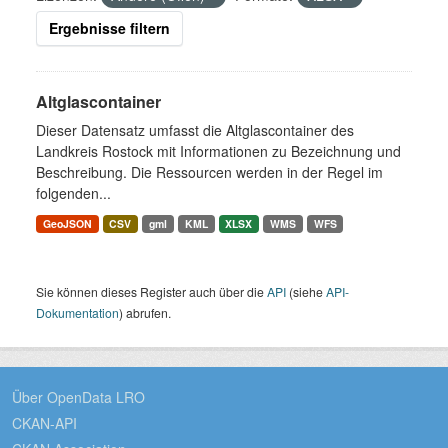
Ergebnisse filtern
Altglascontainer
Dieser Datensatz umfasst die Altglascontainer des
Landkreis Rostock mit Informationen zu Bezeichnung und
Beschreibung. Die Ressourcen werden in der Regel im
folgenden...
GeoJSON
CSV
gml
KML
XLSX
WMS
WFS
Sie können dieses Register auch über die
API
(siehe
API-
Dokumentation
) abrufen.
Über OpenData LRO
CKAN-API