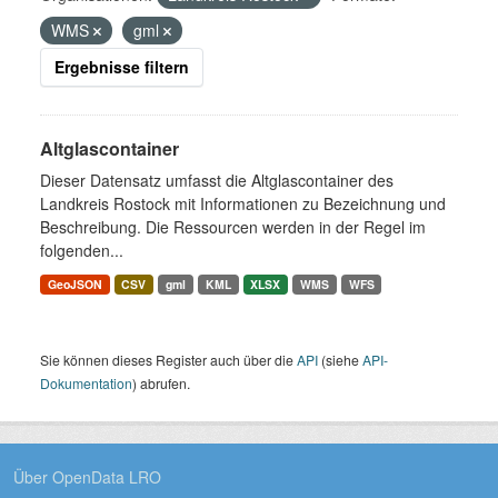
WMS
gml
Ergebnisse filtern
Altglascontainer
Dieser Datensatz umfasst die Altglascontainer des
Landkreis Rostock mit Informationen zu Bezeichnung und
Beschreibung. Die Ressourcen werden in der Regel im
folgenden...
GeoJSON
CSV
gml
KML
XLSX
WMS
WFS
Sie können dieses Register auch über die
API
(siehe
API-
Dokumentation
) abrufen.
Über OpenData LRO