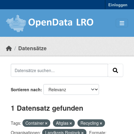
Skip to main content
Einloggen
Datensätze
Sortieren nach
1 Datensatz gefunden
Tags:
Container
Altglas
Recycling
Organisationen:
Landkreis Rostock
Formate: