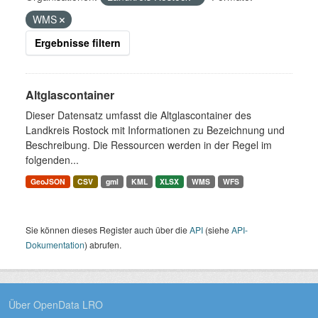
WMS
Ergebnisse filtern
Altglascontainer
Dieser Datensatz umfasst die Altglascontainer des
Landkreis Rostock mit Informationen zu Bezeichnung und
Beschreibung. Die Ressourcen werden in der Regel im
folgenden...
GeoJSON
CSV
gml
KML
XLSX
WMS
WFS
Sie können dieses Register auch über die
API
(siehe
API-
Dokumentation
) abrufen.
Über OpenData LRO