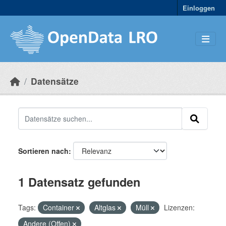
Skip to main content
Einloggen
Datensätze
Sortieren nach
1 Datensatz gefunden
Tags:
Container
Altglas
Müll
Lizenzen:
Andere (Offen)