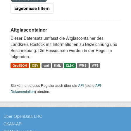
Ergebnisse filtern
Altglascontainer
Dieser Datensatz umfasst die Altglascontainer des
Landkreis Rostock mit Informationen zu Bezeichnung und
Beschreibung. Die Ressourcen werden in der Regel im
folgenden...
GeoJSON
CSV
gml
KML
XLSX
WMS
WFS
Sie können dieses Register auch über die
API
(siehe
API-
Dokumentation
) abrufen.
Über OpenData LRO
CKAN-API