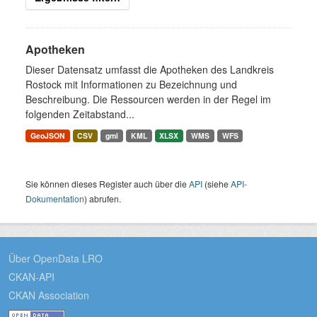
Apotheken
Dieser Datensatz umfasst die Apotheken des Landkreis
Rostock mit Informationen zu Bezeichnung und
Beschreibung. Die Ressourcen werden in der Regel im
folgenden Zeitabstand...
GeoJSON
CSV
gml
KML
XLSX
WMS
WFS
Sie können dieses Register auch über die
API
(siehe
API-
Dokumentation
) abrufen.
Über OpenData LRO
CKAN-API
CKAN Association