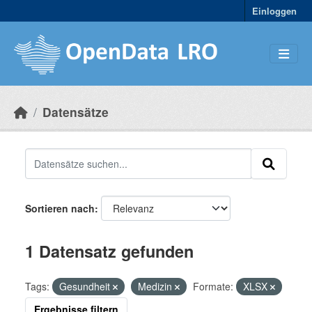
Skip to main content
Einloggen
Datensätze
Sortieren nach
1 Datensatz gefunden
Tags:
Gesundheit
Medizin
Formate:
XLSX
Ergebnisse filtern