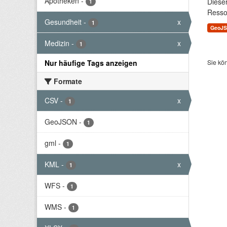
Apotheken
-
Diese
1
Resso
Gesundheit
-
x
1
GeoJ
Medizin
-
x
1
Nur häufige Tags anzeigen
Sie kö
Formate
CSV
-
x
1
GeoJSON
-
1
gml
-
1
KML
-
x
1
WFS
-
1
WMS
-
1