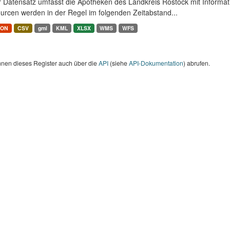
r Datensatz umfasst die Apotheken des Landkreis Rostock mit Informa
urcen werden in der Regel im folgenden Zeitabstand...
SON
CSV
gml
KML
XLSX
WMS
WFS
nnen dieses Register auch über die
API
(siehe
API-Dokumentation
) abrufen.