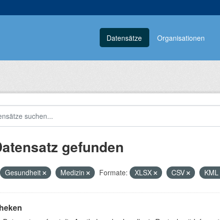
Datensätze
Organisationen
Datensatz gefunden
Gesundheit
Medizin
Formate:
XLSX
CSV
KM
heken