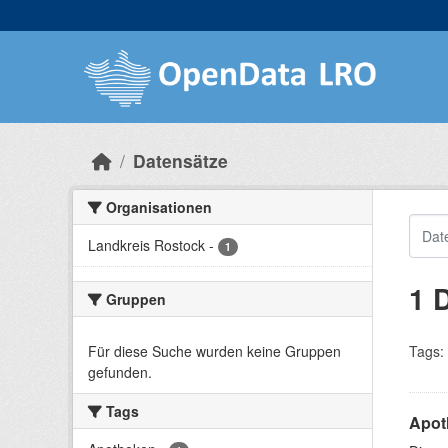
Skip to main content
Datensätze
Organisationen
Landkreis Rostock
-
1
1 
Gruppen
Für diese Suche wurden keine Gruppen
Tags:
gefunden.
Tags
Apot