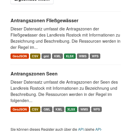
Antrangszonen Fließgewässer
Dieser Datensatz umfasst die Antragszonen der
Fließgewässer des Landkreis Rostock mit Informationen zu
Bezeichnung und Beschreibung. Die Ressourcen werden in
der Regel im...
GeoJSON
CSV
gml
KML
XLSX
WMS
WFS
Antrangszonen Seen
Dieser Datensatz umfasst die Antragszonen der Seen des
Landkreis Rostock mit Informationen zu Bezeichnung und
Beschreibung. Die Ressourcen werden in der Regel im
folgenden...
GeoJSON
CSV
GML
KML
XLSX
WMS
WFS
Sie können dieses Register auch über die
API
(siehe
API-