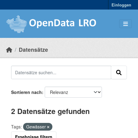
Skip to main content
Einloggen
Datensätze
Sortieren nach
2 Datensätze gefunden
Tags:
Gewässer
Ergebnisse filtern