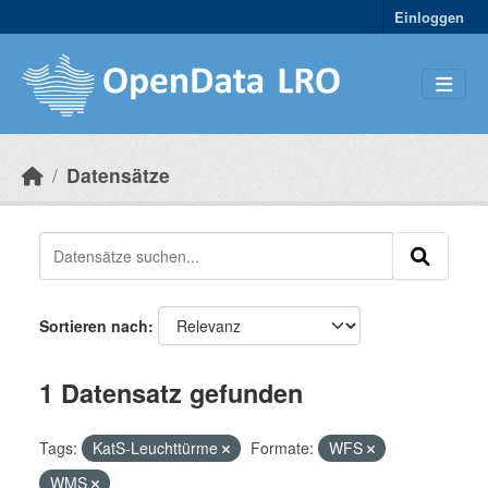
Skip to main content
Einloggen
Datensätze
Sortieren nach
1 Datensatz gefunden
Tags:
KatS-Leuchttürme
Formate:
WFS
WMS