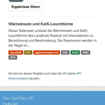
Ergebnisse filtern
Wärmeinseln und KatS-Leuchttürme
Dieser Datensatz umfasst die Wärmeinseln und KatS-
Leuchttürme des Landkreis Rostock mit Informationen zu
Bezeichnung und Beschreibung. Die Ressourcen werden in
der Regel im...
GeoJSON
CSV
application/gml+xml
KML
XLSX
WMS
WFS
Sie können dieses Register auch über die
API
(siehe
API-
Dokumentation
) abrufen.
Über OpenData LRO
CKAN-API