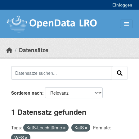
Skip to main content
Einloggen
Datensätze
Sortieren nach
1 Datensatz gefunden
Tags:
KatS-Leuchttürme
KatS
Formate:
WFS