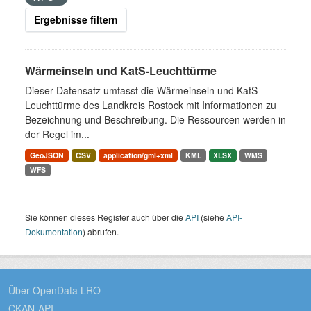
Ergebnisse filtern
Wärmeinseln und KatS-Leuchttürme
Dieser Datensatz umfasst die Wärmeinseln und KatS-
Leuchttürme des Landkreis Rostock mit Informationen zu
Bezeichnung und Beschreibung. Die Ressourcen werden in
der Regel im...
GeoJSON
CSV
application/gml+xml
KML
XLSX
WMS
WFS
Sie können dieses Register auch über die
API
(siehe
API-
Dokumentation
) abrufen.
Über OpenData LRO
CKAN-API