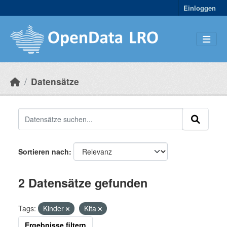
Skip to main content
Einloggen
Datensätze
Sortieren nach
2 Datensätze gefunden
Tags:
Kinder
Kita
Ergebnisse filtern