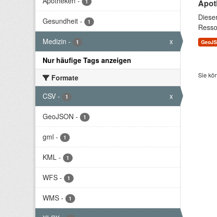
Apotheken
-
1
Apot
Diese
Gesundheit
-
1
Resso
Medizin
-
x
1
GeoJ
Nur häufige Tags anzeigen
Sie kö
Formate
CSV
-
x
1
GeoJSON
-
1
gml
-
1
KML
-
1
WFS
-
1
WMS
-
1