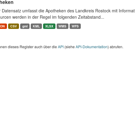
heken
r Datensatz umfasst die Apotheken des Landkreis Rostock mit Informa
urcen werden in der Regel im folgenden Zeitabstand...
SON
CSV
gml
KML
XLSX
WMS
WFS
nnen dieses Register auch über die
API
(siehe
API-Dokumentation
) abrufen.