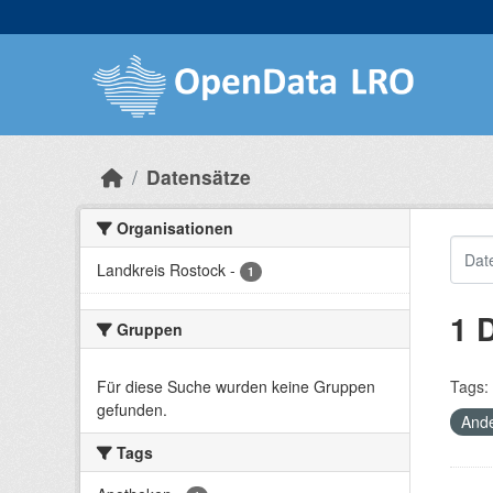
Skip to main content
Datensätze
Organisationen
Landkreis Rostock
-
1
1 
Gruppen
Für diese Suche wurden keine Gruppen
Tags:
gefunden.
Ande
Tags