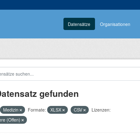
Datensätze
Organisationen
Datensatz gefunden
Medizin
Formate:
XLSX
CSV
Lizenzen:
re (Offen)