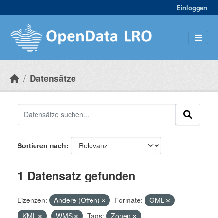
Skip to main content
Einloggen
Datensätze
Sortieren nach
1 Datensatz gefunden
Lizenzen:
Andere (Offen)
Formate:
GML
KML
WMS
Tags:
Zonen