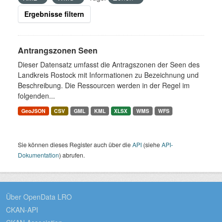
Ergebnisse filtern
Antrangszonen Seen
Dieser Datensatz umfasst die Antragszonen der Seen des
Landkreis Rostock mit Informationen zu Bezeichnung und
Beschreibung. Die Ressourcen werden in der Regel im
folgenden...
GeoJSON
CSV
GML
KML
XLSX
WMS
WFS
Sie können dieses Register auch über die
API
(siehe
API-
Dokumentation
) abrufen.
Über OpenData LRO
CKAN-API