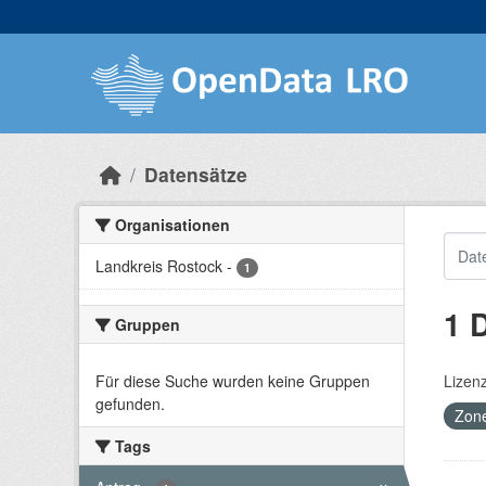
Skip to main content
Datensätze
Organisationen
Landkreis Rostock
-
1
1 
Gruppen
Für diese Suche wurden keine Gruppen
Lizen
gefunden.
Zon
Tags