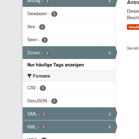
Antrag
-
x
1
Antr
Diese
Gewässer
-
1
Besch
See
-
1
GeoJ
Seen
-
1
Sie kö
Zonen
-
x
1
Nur häufige Tags anzeigen
Formate
CSV
-
1
GeoJSON
-
1
GML
-
x
1
KML
-
x
1