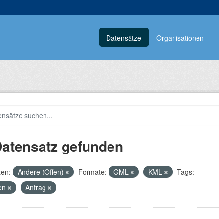
Datensätze
Organisationen
Datensatz gefunden
zen:
Andere (Offen)
Formate:
GML
KML
Tags:
en
Antrag