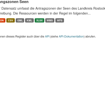
angszonen Seen
r Datensatz umfasst die Antragszonen der Seen des Landkreis Rostock
reibung. Die Ressourcen werden in der Regel im folgenden...
SON
CSV
GML
KML
XLSX
WMS
WFS
nnen dieses Register auch über die
API
(siehe
API-Dokumentation
) abrufen.