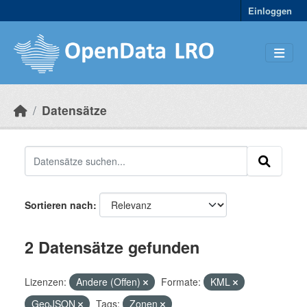
Skip to main content
Einloggen
Datensätze
Sortieren nach
2 Datensätze gefunden
Lizenzen:
Andere (Offen)
Formate:
KML
GeoJSON
Tags:
Zonen