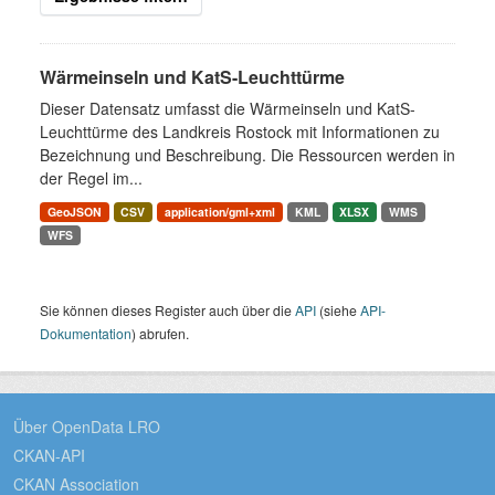
Wärmeinseln und KatS-Leuchttürme
Dieser Datensatz umfasst die Wärmeinseln und KatS-
Leuchttürme des Landkreis Rostock mit Informationen zu
Bezeichnung und Beschreibung. Die Ressourcen werden in
der Regel im...
GeoJSON
CSV
application/gml+xml
KML
XLSX
WMS
WFS
Sie können dieses Register auch über die
API
(siehe
API-
Dokumentation
) abrufen.
Über OpenData LRO
CKAN-API
CKAN Association