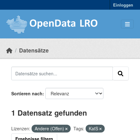
Skip to main content
Einloggen
Datensätze
Sortieren nach
1 Datensatz gefunden
Lizenzen:
Andere (Offen)
Tags:
KatS
Ergebnisse filtern