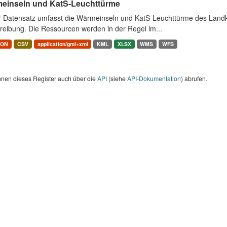
einseln und KatS-Leuchttürme
r Datensatz umfasst die Wärmeinseln und KatS-Leuchttürme des Landk
reibung. Die Ressourcen werden in der Regel im...
SON
CSV
application/gml+xml
KML
XLSX
WMS
WFS
nnen dieses Register auch über die
API
(siehe
API-Dokumentation
) abrufen.