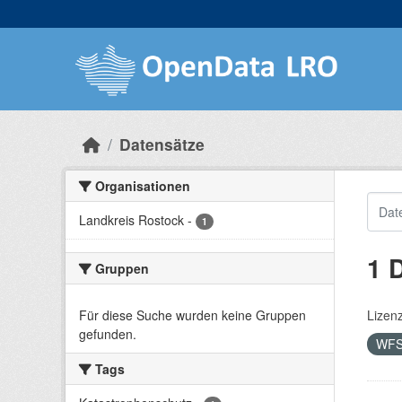
Skip to main content
Datensätze
Organisationen
Landkreis Rostock
-
1
1 
Gruppen
Für diese Suche wurden keine Gruppen
Lizen
gefunden.
WF
Tags