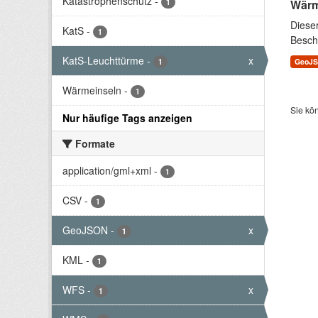
Katastrophenschutz
-
1
Wärm
Diese
KatS
-
1
Besch
KatS-Leuchttürme
-
x
1
GeoJ
Wärmeinseln
-
1
Sie kö
Nur häufige Tags anzeigen
Formate
application/gml+xml
-
1
CSV
-
1
GeoJSON
-
x
1
KML
-
1
WFS
-
x
1