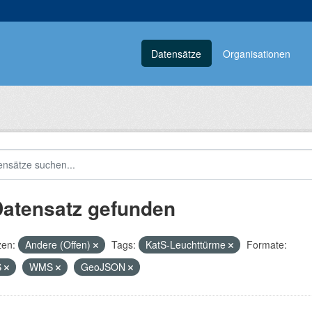
Datensätze
Organisationen
Datensatz gefunden
zen:
Andere (Offen)
Tags:
KatS-Leuchttürme
Formate:
S
WMS
GeoJSON