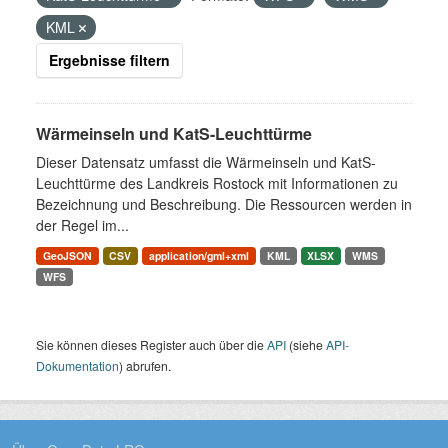
KML
Ergebnisse filtern
Wärmeinseln und KatS-Leuchttürme
Dieser Datensatz umfasst die Wärmeinseln und KatS-
Leuchttürme des Landkreis Rostock mit Informationen zu
Bezeichnung und Beschreibung. Die Ressourcen werden in
der Regel im...
GeoJSON
CSV
application/gml+xml
KML
XLSX
WMS
WFS
Sie können dieses Register auch über die
API
(siehe
API-
Dokumentation
) abrufen.