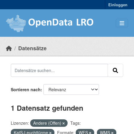
Skip to main content
Einloggen
Datensätze
Sortieren nach
1 Datensatz gefunden
Lizenzen:
Andere (Offen)
Tags:
KatS-Leuchttürme
Formate:
WFS
WMS