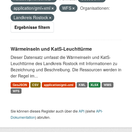
application/gml+xml
WFS
Organisationen:
Landkreis Rostock
Ergebnisse filtern
Wärmeinseln und KatS-Leuchttürme
Dieser Datensatz umfasst die Wärmeinseln und KatS-
Leuchttürme des Landkreis Rostock mit Informationen zu
Bezeichnung und Beschreibung. Die Ressourcen werden in
der Regel im...
GeoJSON
CSV
application/gml+xml
KML
XLSX
WMS
WFS
Sie können dieses Register auch über die
API
(siehe
API-
Dokumentation
) abrufen.