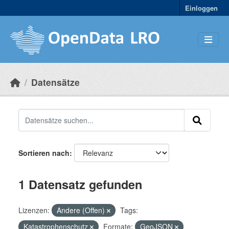
Skip to main content
Einloggen
Datensätze
Sortieren nach
1 Datensatz gefunden
Lizenzen:
Andere (Offen)
Tags:
Katastrophenschutz
Formate:
GeoJSON