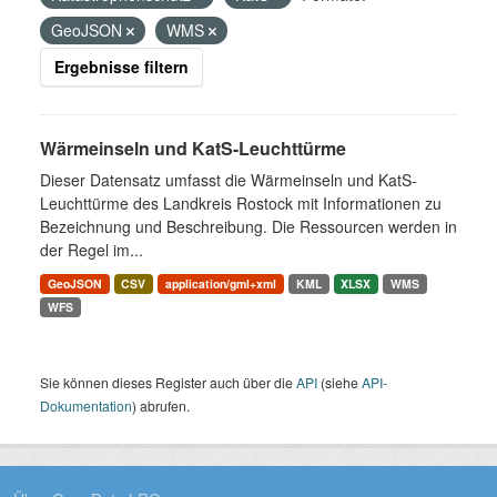
GeoJSON
WMS
Ergebnisse filtern
Wärmeinseln und KatS-Leuchttürme
Dieser Datensatz umfasst die Wärmeinseln und KatS-
Leuchttürme des Landkreis Rostock mit Informationen zu
Bezeichnung und Beschreibung. Die Ressourcen werden in
der Regel im...
GeoJSON
CSV
application/gml+xml
KML
XLSX
WMS
WFS
Sie können dieses Register auch über die
API
(siehe
API-
Dokumentation
) abrufen.