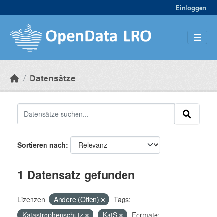
Skip to main content
Einloggen
Datensätze
Sortieren nach
1 Datensatz gefunden
Lizenzen:
Andere (Offen)
Tags:
Katastrophenschutz
KatS
Formate: