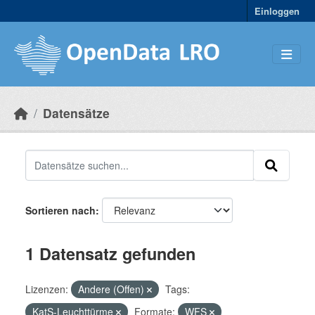
Skip to main content
Einloggen
Datensätze
Sortieren nach
1 Datensatz gefunden
Lizenzen:
Andere (Offen)
Tags:
KatS-Leuchttürme
Formate:
WFS