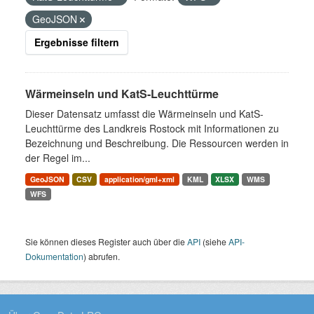
GeoJSON
Ergebnisse filtern
Wärmeinseln und KatS-Leuchttürme
Dieser Datensatz umfasst die Wärmeinseln und KatS-
Leuchttürme des Landkreis Rostock mit Informationen zu
Bezeichnung und Beschreibung. Die Ressourcen werden in
der Regel im...
GeoJSON
CSV
application/gml+xml
KML
XLSX
WMS
WFS
Sie können dieses Register auch über die
API
(siehe
API-
Dokumentation
) abrufen.