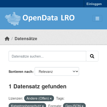
Skip to main content
Einloggen
Datensätze
Sortieren nach
1 Datensatz gefunden
Lizenzen:
Andere (Offen)
Tags:
Katastrophenschutz
Formate:
GeoJSON