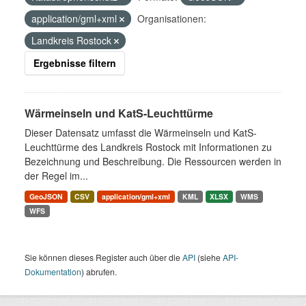
application/gml+xml
Organisationen:
Landkreis Rostock
Ergebnisse filtern
Wärmeinseln und KatS-Leuchttürme
Dieser Datensatz umfasst die Wärmeinseln und KatS-
Leuchttürme des Landkreis Rostock mit Informationen zu
Bezeichnung und Beschreibung. Die Ressourcen werden in
der Regel im...
GeoJSON
CSV
application/gml+xml
KML
XLSX
WMS
WFS
Sie können dieses Register auch über die
API
(siehe
API-
Dokumentation
) abrufen.