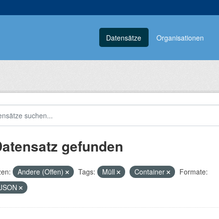
Datensätze
Organisationen
Datensatz gefunden
zen:
Andere (Offen)
Tags:
Müll
Container
Formate:
JSON