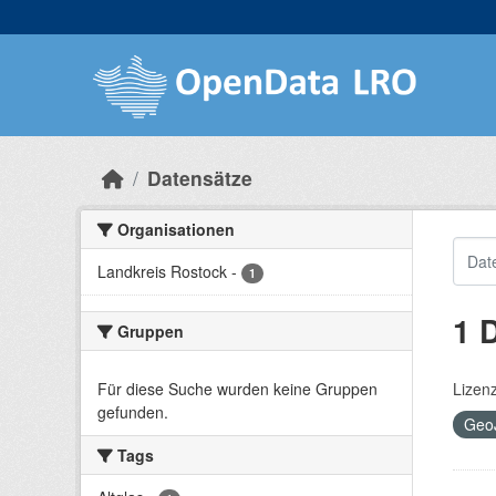
Skip to main content
Datensätze
Organisationen
Landkreis Rostock
-
1
1 
Gruppen
Für diese Suche wurden keine Gruppen
Lizen
gefunden.
Geo
Tags