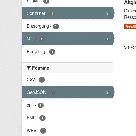
Altglas
-
1
Altgl
Diese
Container
-
x
1
Resso
Entsorgung
-
1
GeoJ
Müll
-
x
1
Sie kö
Recycling
-
1
Formate
CSV
-
1
GeoJSON
-
x
1
gml
-
1
KML
-
1
WFS
-
1