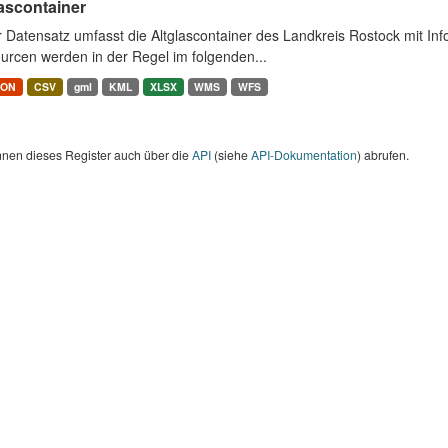
ascontainer
r Datensatz umfasst die Altglascontainer des Landkreis Rostock mit I
urcen werden in der Regel im folgenden...
SON
CSV
gml
KML
XLSX
WMS
WFS
nnen dieses Register auch über die
API
(siehe
API-Dokumentation
) abrufen.