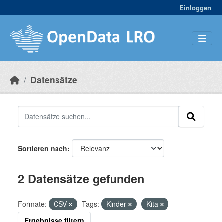
Skip to main content
Einloggen
Datensätze
Sortieren nach
2 Datensätze gefunden
Formate:
CSV
Tags:
Kinder
Kita
Ergebnisse filtern