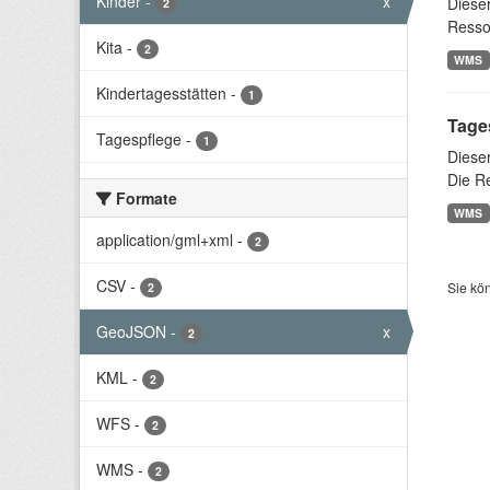
Kinder
-
x
Diese
2
Resso
Kita
-
2
WMS
Kindertagesstätten
-
1
Tage
Tagespflege
-
1
Diese
Die R
Formate
WMS
application/gml+xml
-
2
CSV
-
Sie kö
2
GeoJSON
-
x
2
KML
-
2
WFS
-
2
WMS
-
2