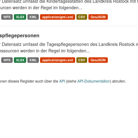
r Datensatz umfasst die Kindertagesstätten des Landkreis Rostock mit
urcen werden in der Regel im folgenden...
WFS
XLSX
KML
application/gml+xml
CSV
GeoJSON
spflegepersonen
r Datensatz umfasst die Tagespflegepersonen des Landkreis Rostock m
essourcen werden in der Regel im folgenden...
WFS
XLSX
KML
application/gml+xml
CSV
GeoJSON
nnen dieses Register auch über die
API
(siehe
API-Dokumentation
) abrufen.