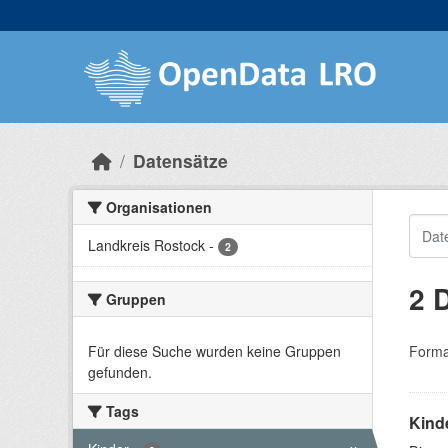
Skip to main content
Datensätze
Organisationen
Landkreis Rostock
-
2
2 
Gruppen
Für diese Suche wurden keine Gruppen
Forma
gefunden.
Tags
Kind