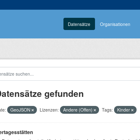
Datensätze
Organisationen
Datensätze gefunden
te:
GeoJSON
Lizenzen:
Andere (Offen)
Tags:
Kinder
ertagesstätten