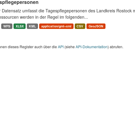
spflegepersonen
r Datensatz umfasst die Tagespflegepersonen des Landkreis Rostock m
essourcen werden in der Regel im folgenden...
WFS
XLSX
KML
application/gml+xml
CSV
GeoJSON
nnen dieses Register auch über die
API
(siehe
API-Dokumentation
) abrufen.