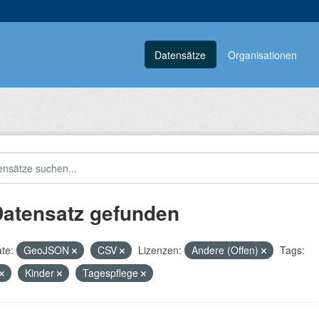
Datensätze
Organisationen
Datensatz gefunden
te:
GeoJSON
CSV
Lizenzen:
Andere (Offen)
Tags:
Kinder
Tagespflege