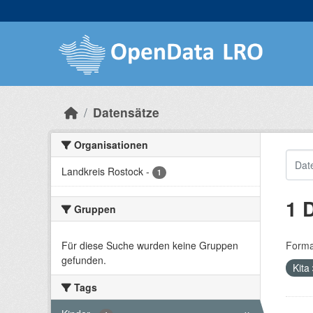
Skip to main content
Datensätze
Organisationen
Landkreis Rostock
-
1
1 
Gruppen
Für diese Suche wurden keine Gruppen
Forma
gefunden.
Kita
Tags