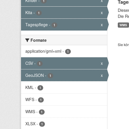
Kinder
-
x
1
Tage
Diese
Kita
-
x
1
Die R
Tagespflege
-
x
1
WMS
Formate
Sie kö
application/gml+xml
-
1
CSV
-
x
1
GeoJSON
-
x
1
KML
-
1
WFS
-
1
WMS
-
1
XLSX
-
1