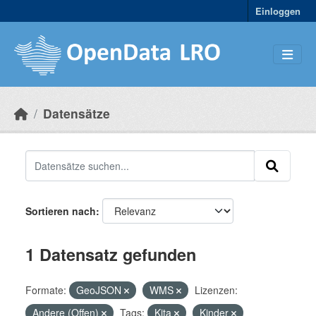
Skip to main content
Einloggen
Datensätze
Sortieren nach
1 Datensatz gefunden
Formate:
GeoJSON
WMS
Lizenzen:
Andere (Offen)
Tags:
Kita
Kinder