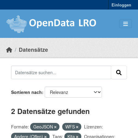
Skip to main content
Einloggen
Datensätze
Sortieren nach
2 Datensätze gefunden
Formate:
GeoJSON
WFS
Lizenzen:
Andere (Offen)
Tags:
Kita
Organisationen: