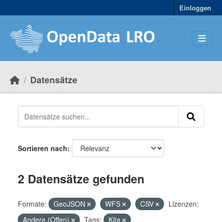
Skip to main content
Einloggen
Datensätze
Sortieren nach
2 Datensätze gefunden
Formate:
GeoJSON
WFS
CSV
Lizenzen:
Andere (Offen)
Tags:
Kita