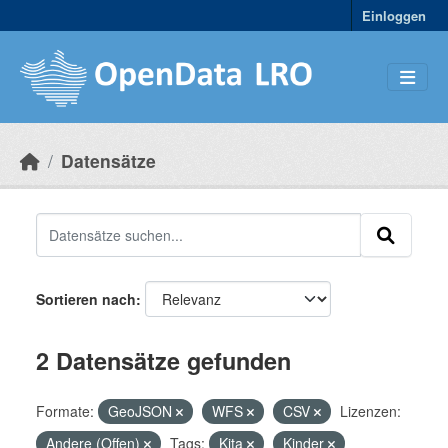
Skip to main content
Einloggen
Datensätze
Sortieren nach
2 Datensätze gefunden
Formate:
GeoJSON
WFS
CSV
Lizenzen:
Andere (Offen)
Tags:
Kita
Kinder